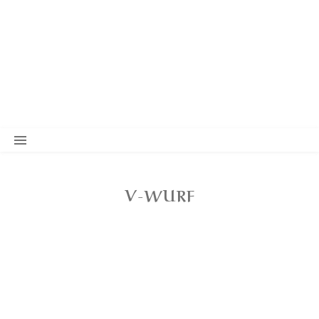
Willkommen bei den
Heidebriards
– Enfant par la Garrigue –
V-WURF