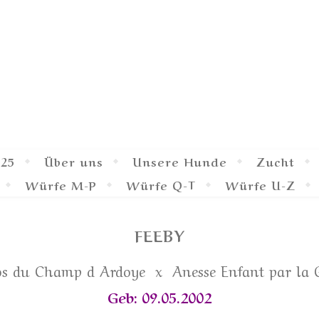
eidebriar
– Enfant par la Garrigue –
025
Über uns
Unsere Hunde
Zucht
Würfe M-P
Würfe Q-T
Würfe U-Z
FEEBY
s du Champ d Ardoye x Anesse Enfant par la 
Geb: 09.05.2002