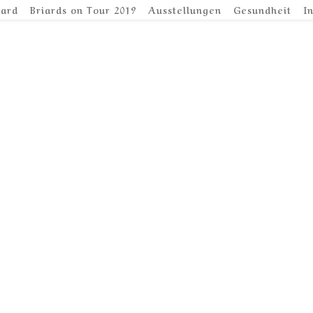
iard
Briards on Tour 2019
Ausstellungen
Gesundheit
I
kommen be