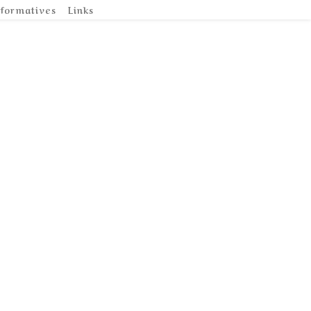
nformatives
Links
i den