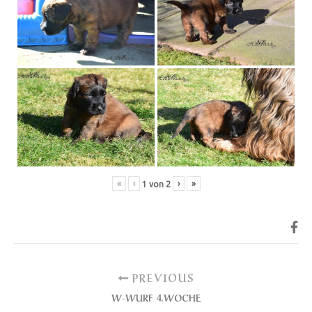
«
‹
›
»
1
von
2
PREVIOUS
W-WURF 4.WOCHE